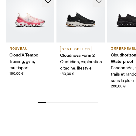
NOUVEAU
IMPERMÉAB
BEST-SELLER
Cloud X Tempo
Cloudhorizon
Cloudnova Form 2
Waterproof
Training, gym,
Quotidien, exploration
multisport
Randonnée, 
citadine, lifestyle
190,00 €
150,00 €
trails et ran
sous la pluie
200,00 €