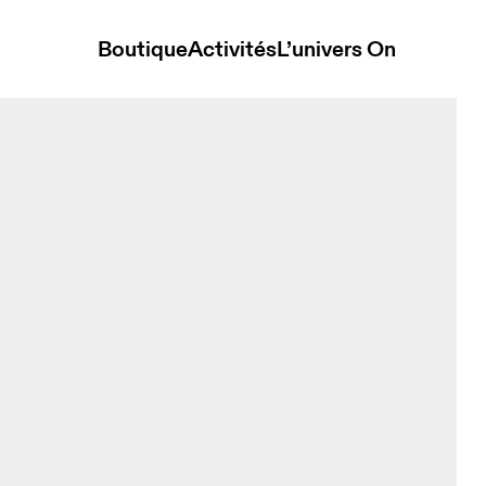
Boutique
Activités
L’univers On
ap Dewberry Unisexe Chapeaux