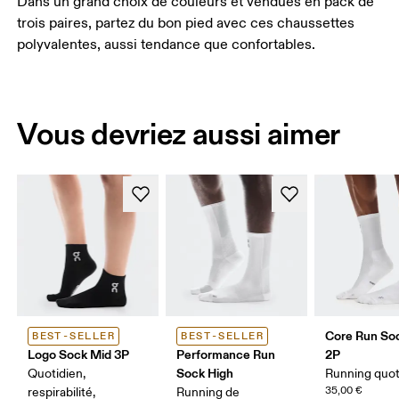
Dans un grand choix de couleurs et vendues en pack de
trois paires, partez du bon pied avec ces chaussettes
polyvalentes, aussi tendance que confortables.
Vous devriez aussi aimer
Core Run So
BEST-SELLER
BEST-SELLER
Logo Sock Mid 3P
Performance Run
2P
Sock High
Quotidien,
Running quot
35,00 €
respirabilité,
Running de