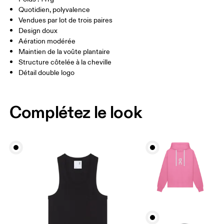
Turquie
HOMME USA
M 7 — 9
M 9.5
Quotidien, polyvalence
Vendues par lot de trois paires
UK
3 — 5.5
6 — 8.5
9 —
Design doux
Aération modérée
JP
22 — 24.5
25 — 27
28
Maintien de la voûte plantaire
Structure côtelée à la cheville
Détail double logo
BR
33 — 36
37 — 40
41
Glisser horizontalement pour en savoir plus
Complétez le look