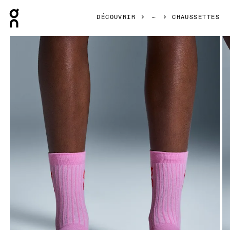
Press Escape to close navigation
DÉCOUVRIR
CHAUSSETTES
Image 1 de 3 de la galerie d’images On Logo Sock High 3P