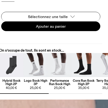
Sélectionnez une taille
Ajouter au panier
On s’occupe de tout. Ils sont en stock...
Hybrid Sock
Logo Sock High
Performance
Core Run Sock
Terry S
High 2P
3P
Run Sock High
High 2P
Hi
40,00 €
25,00 €
25,00 €
35,00 €
35,