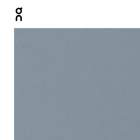
Press Escape to close navigation
Image 1 de 3 de la galerie d’images On Terry Sock High