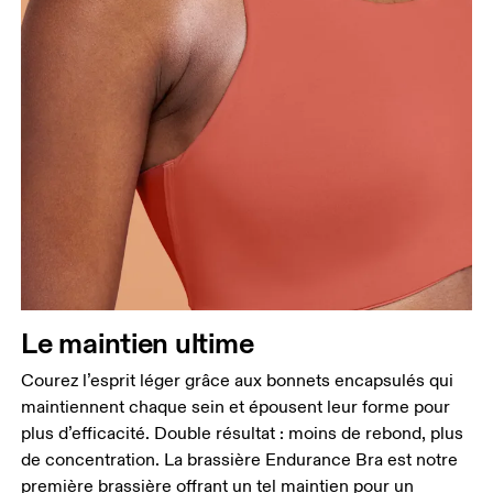
Buste
Prenez la mesure au niveau le plus large du buste,
en gardant le ruban à l’horizontale.
Dessous de la poitrine
Détendez-vous et prenez la mesure en haut des
côtes, juste sous la poitrine.
Le maintien ultime
Courez l’esprit léger grâce aux bonnets encapsulés qui
maintiennent chaque sein et épousent leur forme pour
plus d’efficacité. Double résultat : moins de rebond, plus
de concentration. La brassière Endurance Bra est notre
première brassière offrant un tel maintien pour un