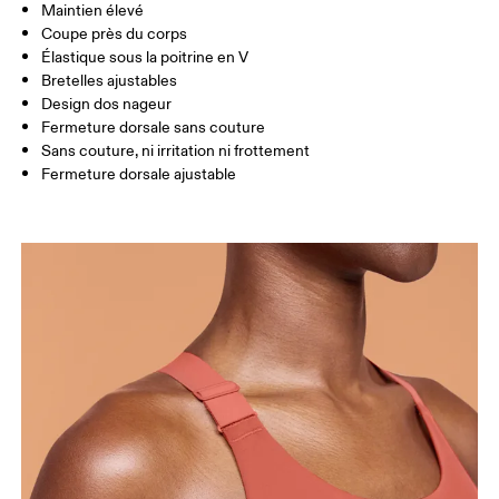
Maintien élevé
Coupe près du corps
Glisser horizontalement pour en savoir plus
Élastique sous la poitrine en V
Bretelles ajustables
Design dos nageur
Fermeture dorsale sans couture
Comment se mesurer
Sans couture, ni irritation ni frottement
Fermeture dorsale ajustable