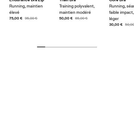
Running, maintien
Training polyvalent,
Running, séa
élevé
maintien modéré
faible impact
75,00 €
50,00 €
95,00 €
65,00 €
léger
30,00 €
50,0