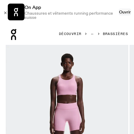
On App
Ouvrir
Chaussures et vêtements running performance
suisse
Press Escape to close navigation
DÉCOUVRIR
BRASSIÈRES
Image 1 de 7 de la galerie d’images On Endurance Bra Saku