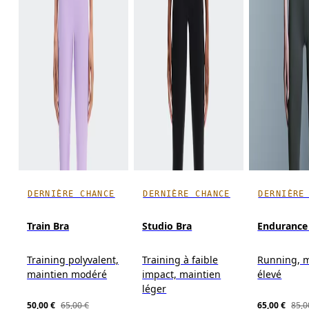
DERNIÈRE CHANCE
DERNIÈRE CHANCE
DERNIÈRE
Train Bra
Studio Bra
Endurance
Training polyvalent,
Training à faible
Running, m
maintien modéré
impact, maintien
élevé
léger
50,00 €
65,00 €
65,00 €
85,0