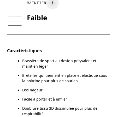
Viêt Nam
POITRINE
MAINTIEN
TOUR DE DOS
70
74
Faible
TAILLE DE
65A-C — 70A-B
70C — 75A-C
BONNET
Glisser horizontalement pour en savoir plus
Caractéristiques
Brassière de sport au design polyvalent et
maintien léger
Comment se mesurer
Bretelles qui tiennent en place et élastique sous
la poitrine pour plus de soutien
Dos nageur
Facile à porter et à enfiler
Doublure tissu 3D dissimulée pour plus de
respirabilité