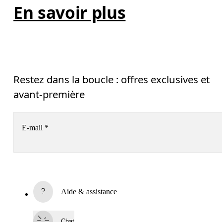
En savoir plus
Restez dans la boucle : offres exclusives et
avant-première
E-mail
*
Recevez du contenu personnalisé sur toutes les plateformes
digitales selon vos interactions avec On.
En savoir plus
Aide & assistance
S’inscrire
Chat