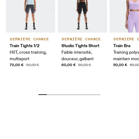
DERNIÈRE CHANCE
DERNIÈRE CHANCE
DERNIÈRE 
Train Tights 1/2
Studio Tights Short
Train Bra
HIIT, cross training,
Faible intensité,
Training polyv
multisport
douceur, galbant
maintien mo
70,00 €
60,00 €
50,00 €
90,00 €
80,00 €
65,0