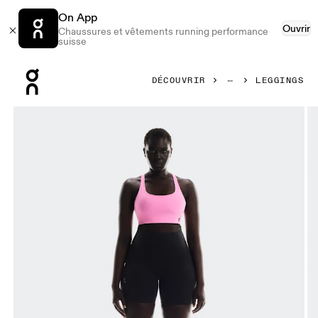
On App
Ouvrir
Chaussures et vêtements running performance
suisse
Press Escape to close navigation
DÉCOUVRIR
LEGGINGS
Image 1 de 7 de la galerie d’images On Train Tights Short 