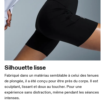
Taille
Mesurez votre tour de taille au dessus du nombril,
là où la taille est la plus fine.
Hanches
Mesurez votre tour de hanches sur la partie la plus
large.
Cuisses
Silhouette lisse
Tenez-vous debout, pieds écartés à la largeur des
Fabriqué dans un matériau semblable à celui des tenues
épaules. Mesurez votre tour de cuisse sur la partie
de plongée, il a été conçu pour être près du corps. Il est
la plus large.
sculptant, lissant et doux au toucher. Pour une
Entrejambe
expérience sans distraction, même pendant les séances
Tenez-vous debout, pieds légèrement écartés et
intenses.
jambes droites. Prenez la mesure du haut de