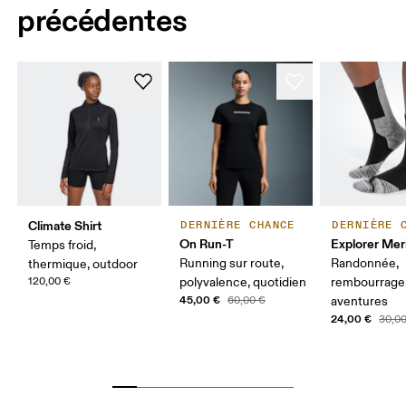
précédentes
Climate Shirt
DERNIÈRE CHANCE
DERNIÈRE 
On Run-T
Explorer Mer
Temps froid,
Running sur route,
Randonnée,
thermique, outdoor
120,00 €
polyvalence, quotidien
rembourrage
45,00 €
60,00 €
aventures
24,00 €
30,0