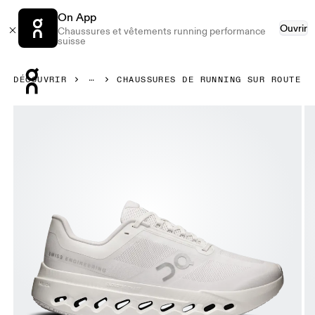
On App
Ouvrir
Chaussures et vêtements running performance
suisse
Press Escape to close navigation
DÉCOUVRIR
CHAUSSURES DE RUNNING SUR ROUTE
Image 1 de 6 de la galerie d’images On Cloudsurfer Next 