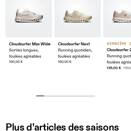
Cloudsurfer Max Wide
Cloudsurfer Next
DERNIÈRE 
Cloudsurfer 
Sorties longues,
Running quotidien,
Running quot
foulées agréables
foulées agréables
190,00 €
160,00 €
foulées agré
135,00 €
170,
Plus d’articles des saisons