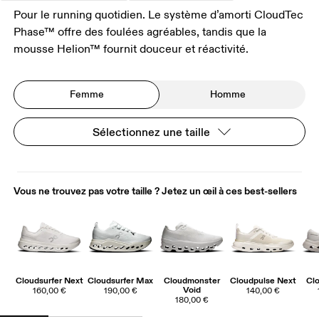
Pour le running quotidien. Le système d’amorti CloudTec
Phase™ offre des foulées agréables, tandis que la
mousse Helion™ fournit douceur et réactivité.
Femme
Homme
Sélectionnez une taille
Vous ne trouvez pas votre taille ? Jetez un œil à ces best-sellers
Cloudsurfer Next
Cloudsurfer Max
Cloudmonster
Cloudpulse Next
Clo
Void
160,00 €
190,00 €
140,00 €
180,00 €