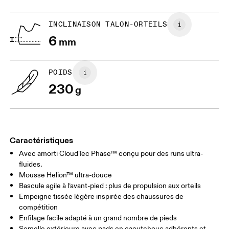
INCLINAISON TALON-ORTEILS
Glisser horizontalement pour en savoir plus
6
mm
POIDS
230
g
Caractéristiques
Avec amorti CloudTec Phase™ conçu pour des runs ultra-
fluides.
Mousse Helion™ ultra-douce
Bascule agile à l’avant-pied : plus de propulsion aux orteils
Empeigne tissée légère inspirée des chaussures de
compétition
Enfilage facile adapté à un grand nombre de pieds
Semelle extérieure avec pads en caoutchouc adhérents et