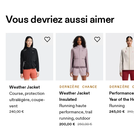
Vous devriez aussi aimer
Weather Jacket
DERNIÈRE CHANCE
DERNIÈRE 
Weather Jacket
Performance
Course, protection
Insulated
Year of the H
ultralégère, coupe-
Running haute
Running
vent
245,00 €
240,00 €
performance, trail
310
running, outdoor
200,00 €
250,00 €