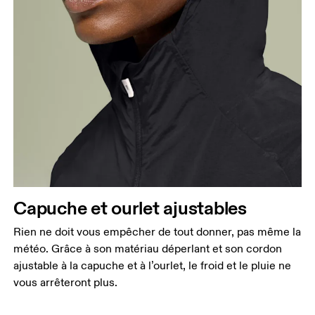
Buste
Prenez la mesure au niveau le plus large du buste,
en gardant le ruban à l’horizontale.
Taille
Mesurez votre tour de taille au dessus du nombril,
là où la taille est la plus fine.
Hanches
Capuche et ourlet ajustables
Mesurez votre tour de hanches sur la partie la plus
Rien ne doit vous empêcher de tout donner, pas même la
large.
météo. Grâce à son matériau déperlant et son cordon
ajustable à la capuche et à l’ourlet, le froid et le pluie ne
vous arrêteront plus.