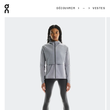
Press Escape to close navigation
DÉCOUVRIR
VESTES
Image 1 de 7 de la galerie d’images On Core Jacket Lilac F