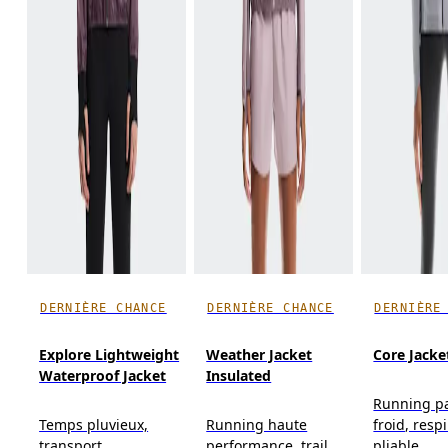
DERNIÈRE CHANCE
DERNIÈRE CHANCE
DERNIÈRE
Explore Lightweight
Weather Jacket
Core Jacke
Waterproof Jacket
Insulated
Running p
Temps pluvieux,
Running haute
froid, resp
transport
performance, trail
pliable