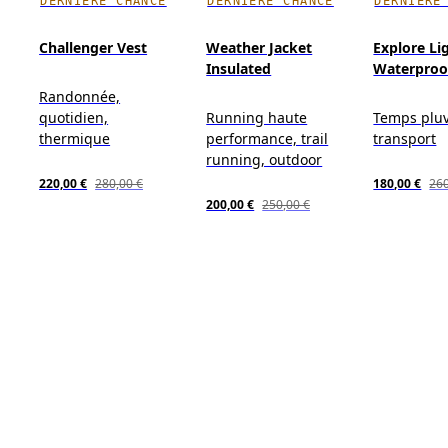
DERNIÈRE CHANCE
DERNIÈRE CHANCE
DERNIÈRE
Challenger Vest
Weather Jacket
Explore Li
Insulated
Waterproo
Randonnée,
quotidien,
Running haute
Temps pluv
thermique
performance, trail
transport
running, outdoor
220,00 €
280,00 €
180,00 €
260
200,00 €
250,00 €