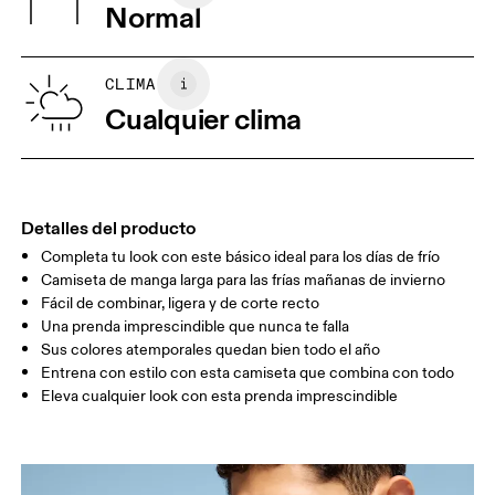
Vietnam
Normal
XS
S
GUÍA DE TALLAS - ROPA PARA HOMBRE
CLIMA
PECHO
90
91 — 96
97 
Cualquier clima
CINTURA
75
76 — 82
83
CADERA
89
90 — 95
96 
Detalles del producto
Completa tu look con este básico ideal para los días de frío
Arrastra en sentido horizontal para ver más.
Camiseta de manga larga para las frías mañanas de invierno
Fácil de combinar, ligera y de corte recto
Una prenda imprescindible que nunca te falla
Cómo medirse
Sus colores atemporales quedan bien todo el año
Entrena con estilo con esta camiseta que combina con todo
Eleva cualquier look con esta prenda imprescindible