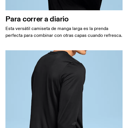
Mide el contorno de la parte más estrecha de la
cintura.
Para correr a diario
Cadera
Mide el contorno de la parte más ancha de las
Esta versátil camiseta de manga larga es la prenda
caderas.
perfecta para combinar con otras capas cuando refresca.