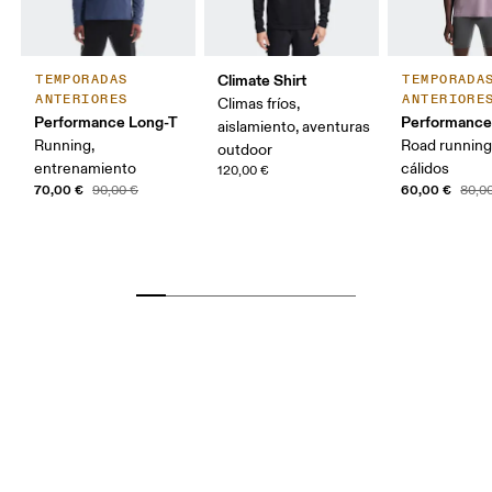
Climate Shirt
TEMPORADAS
TEMPORADA
ANTERIORES
ANTERIORE
Climas fríos,
Performance Long-T
Performance
aislamiento, aventuras
Running,
Road running
outdoor
entrenamiento
cálidos
120,00 €
70,00 €
60,00 €
90,00 €
80,0