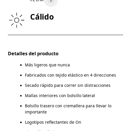
CADERA
89
90 — 95
96
Cálido
MUSLO
54.5
56
Arrastra en sentido horizontal para ver más.
Entrepierna (talla M): 7.62 cm
Detalles del producto
Más ligeros que nunca
Fabricados con tejido elástico en 4 direcciones
Cómo medirse
Secado rápido para correr sin distracciones
Mallas interiores con bolsillo lateral
Bolsillo trasero con cremallera para llevar lo
importante
Logotipos reflectantes de On