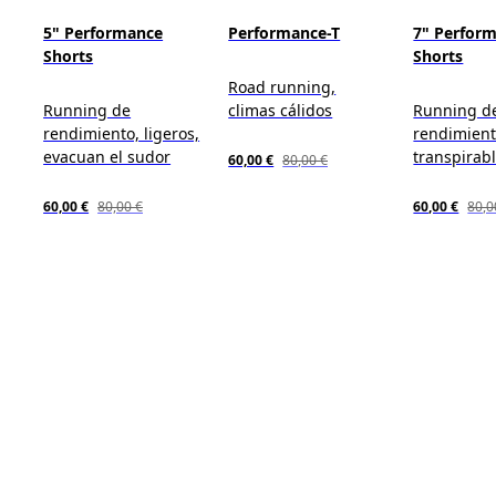
5" Performance
Performance-T
7" Perfor
Shorts
Shorts
Road running,
Running de
climas cálidos
Running d
rendimiento, ligeros,
rendimiento
evacuan el sudor
transpirab
60,00 €
80,00 €
60,00 €
80,00 €
60,00 €
80,0