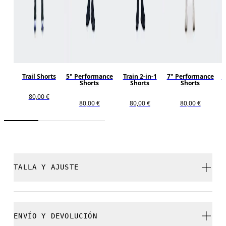
Trail Shorts
5" Performance
Train 2-in-1
7" Performance
F
Shorts
Shorts
Shorts
80,00 €
80,00 €
80,00 €
80,00 €
TALLA Y AJUSTE
Ceñido. Se ajusta a tu talla.
ENVÍO Y DEVOLUCIÓN