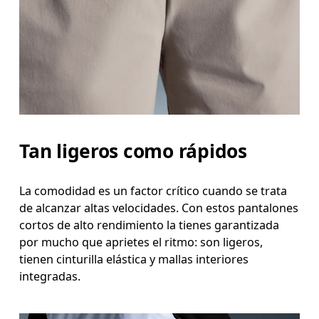
Cadera
Mide el contorno de la parte más ancha de las cad
Muslo
Con los pies separados a la anchura de los hombr
Entrepierna
Tan ligeros como rápidos
Con los pies ligeramente separados y las piernas estiradas, mide la distancia entre la ingle y el tobillo por la parte
interior de la pierna.
La comodidad es un factor crítico cuando se trata
de alcanzar altas velocidades. Con estos pantalones
cortos de alto rendimiento la tienes garantizada
por mucho que aprietes el ritmo: son ligeros,
tienen cinturilla elástica y mallas interiores
integradas.