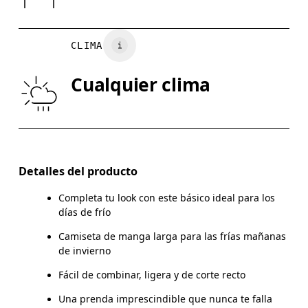
PECHO
90
91 — 96
97
CLIMA
CINTURA
75
76 — 82
8
Cualquier clima
CADERA
89
90 — 95
96
Arrastra en sentido horizontal para ver más.
Detalles del producto
Completa tu look con este básico ideal para los
Cómo medirse
días de frío
Camiseta de manga larga para las frías mañanas
de invierno
Fácil de combinar, ligera y de corte recto
Una prenda imprescindible que nunca te falla