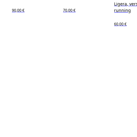
Ligera, vers
running
90,00 €
70,00 €
60,00 €