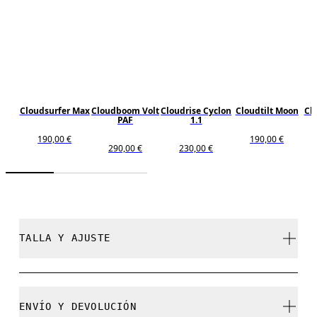
Cloudsurfer Max
Cloudboom Volt
Cloudrise Cyclon
Cloudtilt Moon
Cl
PAF
1.1
190,00 €
190,00 €
290,00 €
230,00 €
TALLA Y AJUSTE
Normal. Se ajusta a tu talla.
ENVÍO Y DEVOLUCIÓN