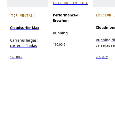
EDICIÓN LIMITADA
Performance-T
EDICIÓN 
TOP VENTAS
Erewhon
Cloudmons
Cloudsurfer Max
Running
Running di
Carreras largas,
110,00 €
carreras re
carreras fluidas
200,00 €
190,00 €