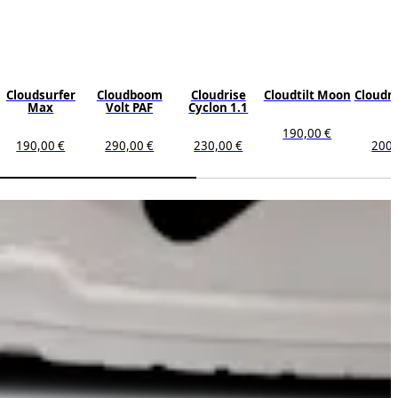
Cloudsurfer
Cloudboom
Cloudrise
Cloudtilt Moon
Cloudm
Max
Volt PAF
Cyclon 1.1
190,00 €
190,00 €
290,00 €
230,00 €
200,