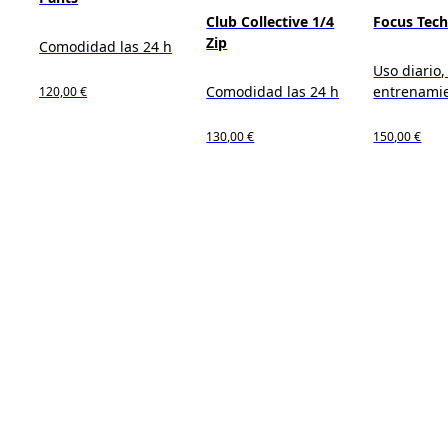
Club Collective 1/4
Focus Tec
Zip
Comodidad las 24 h
Uso diario, 
Comodidad las 24 h
entrenami
120,00 €
130,00 €
150,00 €