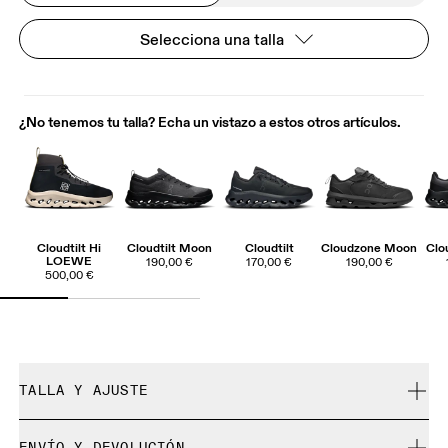
Selecciona una talla
¿No tenemos tu talla? Echa un vistazo a estos otros artículos.
Cloudtilt Hi
Cloudtilt Moon
Cloudtilt
Cloudzone Moon
Clo
LOEWE
190,00 €
170,00 €
190,00 €
500,00 €
TALLA Y AJUSTE
Se ajusta a tu talla.
ENVÍO Y DEVOLUCIÓN