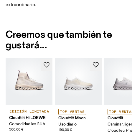
extraordinario.
Creemos que también te
gustará...
EDICIÓN LIMITADA
TOP VENTAS
TOP VENTA
Cloudtilt Hi LOEWE
Cloudtilt Moon
Cloudtilt
Comodidad las 24 h
Uso diario
Caminar, lige
500,00 €
190,00 €
CloudTec P