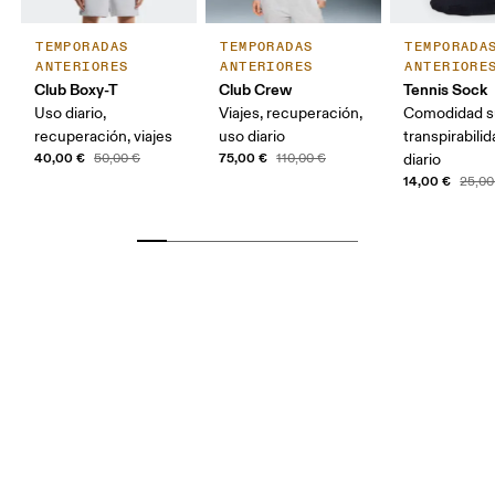
TEMPORADAS
TEMPORADAS
TEMPORADA
ANTERIORES
ANTERIORES
ANTERIORE
Club Boxy-T
Club Crew
Tennis Sock
Uso diario,
Viajes, recuperación,
Comodidad su
recuperación, viajes
uso diario
transpirabili
40,00 €
75,00 €
50,00 €
110,00 €
diario
14,00 €
25,00