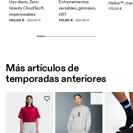
Uso diario, Zero-
Entrenamientos
Helion™, tran
Gravity CloudTec®,
versátiles, gimnasio,
170,00 €
impermeables
HIIT
140,00 €
110,00 €
180,00 €
160,00 €
Más artículos de
temporadas anteriores