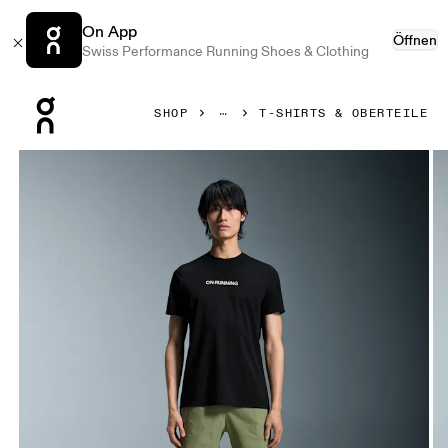
On App
Öffnen
Swiss Performance Running Shoes & Clothing
Press Escape to close navigation
SHOP
T-SHIRTS & OBERTEILE
Bild 1 von 5 in der Produktgalerie On On Run-T Black Herren