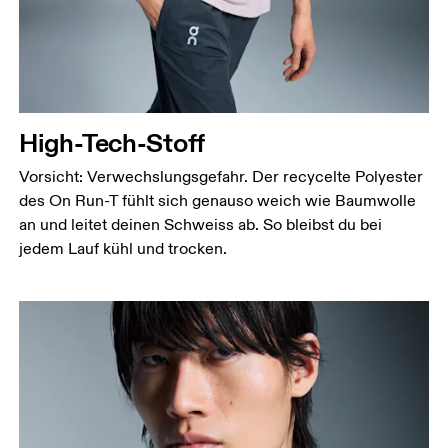
Miss an der Stelle, an der dein Brustumfang am
grössten ist. Achte darauf, das Massband gerade zu
halten.
Taille
Miss den Umfang deiner natürlichen Taille. Dort,
wo dein Oberkörper am schmalsten ist.
High-Tech-Stoff
Hüfte
Vorsicht: Verwechslungsgefahr. Der recycelte Polyester
Miss um die breiteste Stelle deiner Hüfte herum.
des On Run-T fühlt sich genauso weich wie Baumwolle
an und leitet deinen Schweiss ab. So bleibst du bei
jedem Lauf kühl und trocken.