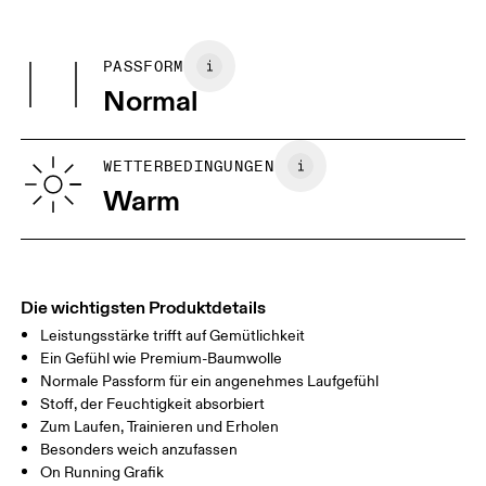
Nicht chemisch reinigen
Zentimeter
Inches
Main Fabric: 100% Polyester
Dekoration nicht bügeln
Kann im Trockner auf niedriger Stufe getrocknet werden
PASSFORM
Deine Körpermasse in Zentimeter
Normal
XS
S
GRÖSSENRATGEBER - HERRENKLEIDUNG
WETTERBEDINGUNGEN
BRUST
90
91 — 96
97 
Warm
TAILLE
75
76 — 82
83
HÜFTE
89
90 — 95
96 
Die wichtigsten Produktdetails
Leistungsstärke trifft auf Gemütlichkeit
Horizontal verschieben, um mehr zu sehen
Ein Gefühl wie Premium-Baumwolle
Normale Passform für ein angenehmes Laufgefühl
Stoff, der Feuchtigkeit absorbiert
So misst du richtig
Zum Laufen, Trainieren und Erholen
Besonders weich anzufassen
On Running Grafik