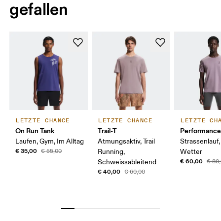
gefallen
LETZTE CHANCE
LETZTE CHANCE
LETZTE CH
On Run Tank
Trail-T
Performance
Laufen, Gym, Im Alltag
Atmungsaktiv, Trail
Strassenlauf
€ 35,00
€ 55,00
Running,
Wetter
€ 60,00
Schweissableitend
€ 80
€ 40,00
€ 60,00