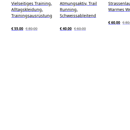
Vielseitiges Training,
Atmungsaktiv, Trail
Strassenlau
Alltagskleidung,
Running,
Warmes We
Trainingsausrüstung
Schweissableitend
€ 60,00
€ 80
€ 55,00
€ 80,00
€ 40,00
€ 60,00