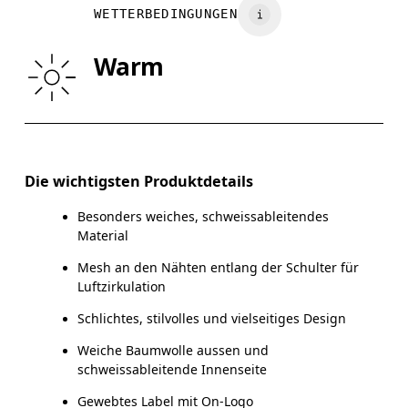
WETTERBEDINGUNGEN
TAILLE
75
76 — 82
8
Warm
HÜFTE
89
90 — 95
96
Horizontal verschieben, um mehr zu sehen
Die wichtigsten Produktdetails
Besonders weiches, schweissableitendes
So misst du richtig
Material
Mesh an den Nähten entlang der Schulter für
Luftzirkulation
Schlichtes, stilvolles und vielseitiges Design
Weiche Baumwolle aussen und
schweissableitende Innenseite
Gewebtes Label mit On-Logo