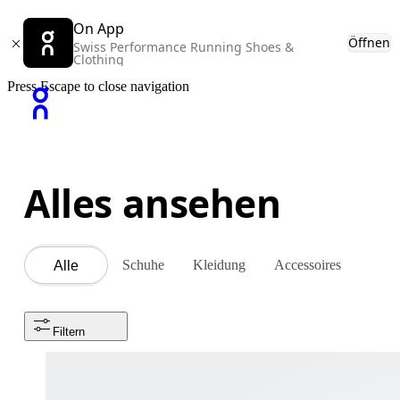
On App
Öffnen
Swiss Performance Running Shoes &
Clothing
Press Escape to close navigation
Alles ansehen
Schuhe
Kleidung
Accessoires
Alle
Filtern