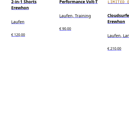
2-in-1 Shorts
Performance Volt-T
LIMITED 
Erewhon
Cloudsurf
Laufen, Training
Erewhon
Laufen
€ 90,00
€ 120,00
Laufen, La
€ 210,00