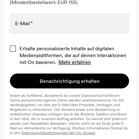
(Mindestbestellwert: EUR 110).
E-Mail
*
Erhalte personalisierte Inhalte auf digitalen
Medienplattformen, die auf deinen Interaktionen
mit On basieren.
Mehr erfahren
Benachrichtigung erhalten
Indem du fortfährst, akzeptierst du unsere Datenschutzrichtlinien. 
Deine personenbezogenen Daten werden anschliessend an On AG 
weitergegeben, um dich per E-Mail über Produkte, Umfragen und 
Angebote zu informieren. Der Versand sowie eine Auswertung zu 
statistischen Zwecken erfolgen durch die Anbieter Sailthru und Braze 
in den USA, die in unserem Auftrag arbeiten. Du kannst dich jederzeit 
wieder vom Newsletter abmelden. Hierfür steht dir am Ende jeder E-
Mail ein Abmeldelink zur Verfügung. Weitere Informationen findest du 
in den 
Datenschutzbestimmungen der On-Gruppe
.