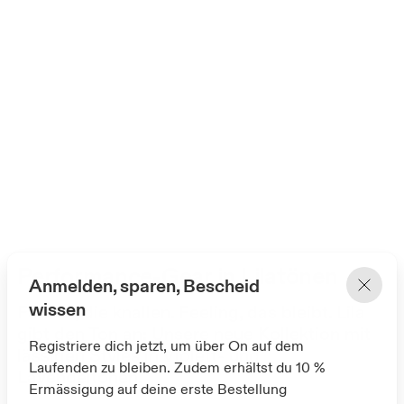
Performance-Gear in Lilatönen
Anmelden, sparen, Bescheid
wissen
Farben, die knallen. Feeling, das bleibt. Lila
gibt den Ton an: Unsere neue Kollektion mit
Registriere dich jetzt, um über On auf dem
lässigen Styles in Violett- und
Laufenden zu bleiben. Zudem erhältst du 10 %
Lavendeltönen.
Ermässigung auf deine erste Bestellung