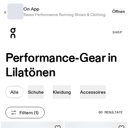
On App
Öffnen
Swiss Performance Running Shoes & Clothing
Press Escape to close navigation
SHOP
Performance-Gear in
Lilatönen
Alle
Schuhe
Kleidung
Accessoires
Filtern
 (1)
80 RESULTATE