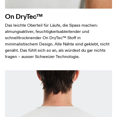
Taille
Miss den Umfang deiner natürlichen Taille. Dort,
wo dein Oberkörper am schmalsten ist.
On DryTec™
Hüfte
Das leichte Oberteil für Läufe, die Spass machen:
Miss um die breiteste Stelle deiner Hüfte herum.
atmungsaktiver, feuchtigkeitsableitender und
schnelltrocknender On DryTec™ Stoff in
minimalistischem Design. Alle Nähte sind geklebt, nicht
genäht. Das fühlt sich so an, als würdest du gar nichts
tragen – ausser Schweizer Technologie.