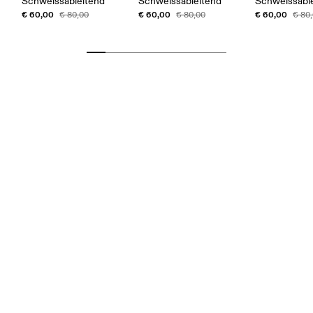
Schweissableitend
Schweissableitend
Schweissabl
€ 60,00
€ 60,00
€ 60,00
€ 80,00
€ 80,00
€ 80