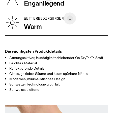
Enganliegend
Vietnam
XS
S
GRÖSSENRATGEBER - HERRENKLEIDUNG
WETTERBEDINGUNGEN
BRUST
90
91 — 96
97 
Warm
TAILLE
75
76 — 82
83
HÜFTE
89
90 — 95
96 
Die wichtigsten Produktdetails
Atmungsaktiver, feuchtigkeitsableitender On DryTec™ Stoff
Horizontal verschieben, um mehr zu sehen
Leichtes Material
Reflektierende Details
Glatte, geklebte Säume und kaum spürbare Nähte
So misst du richtig
Modernes, minimalistisches Design
Schweizer Technologie gibt Halt
Schweissableitend