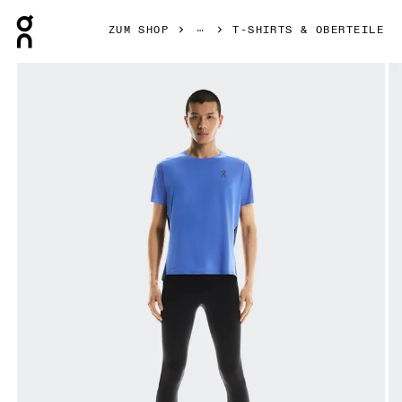
Press Escape to close navigation
ZUM SHOP
T-SHIRTS & OBERTEILE
Bild 1 von 5 in der Produktgalerie On Performance-T Zaffre 