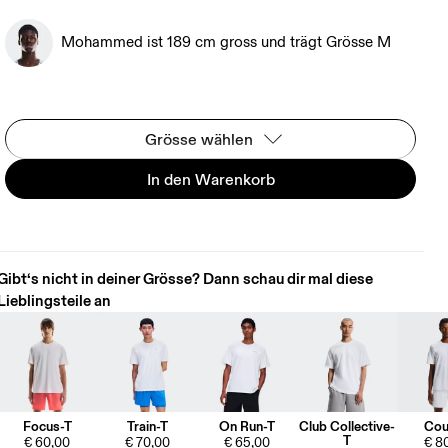
Mohammed ist 189 cm gross und trägt Grösse M
Grösse wählen
In den Warenkorb
Gibt‘s nicht in deiner Grösse? Dann schau dir mal diese
Lieblingsteile an
Focus-T
Train-T
On Run-T
Club Collective-
Cou
T
€ 60,00
€ 70,00
€ 65,00
€ 8