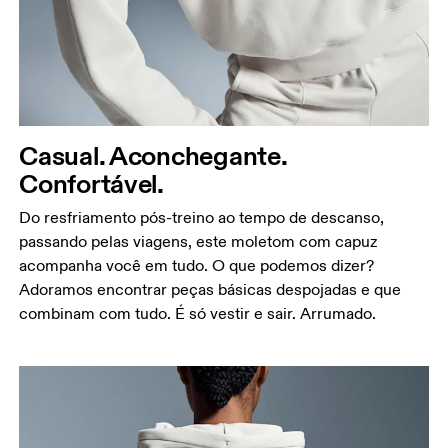
Meça a parte mais larga ao longo dos pontos do
busto, mantendo a fita métrica na horizontal.
Cintura
Meça ao redor da parte mais estreita da cintura.
Quadril
Meça ao redor da parte mais larga do quadril.
Casual. Aconchegante.
Confortável.
Do resfriamento pós-treino ao tempo de descanso,
passando pelas viagens, este moletom com capuz
acompanha você em tudo. O que podemos dizer?
Adoramos encontrar peças básicas despojadas e que
combinam com tudo. É só vestir e sair. Arrumado.