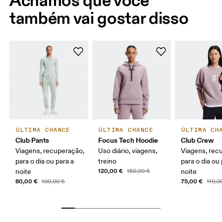
também vai gostar disso
ÚLTIMA CHANCE
ÚLTIMA CHANCE
ÚLTIMA CH
Club Pants
Focus Tech Hoodie
Club Crew
Viagens, recuperação,
Uso diário, viagens,
Viagens, rec
para o dia ou para a
treino
para o dia ou 
120,00 €
noite
150,00 €
noite
80,00 €
75,00 €
100,00 €
110,0