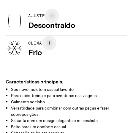
Centímetros
Polegadas
Main Fabric: 68% Organic Cotton, 20% Recycled Polyester, 12%
Passar do avesso
Polyester
Pode ser secado na máquina em temperatura fria
AJUSTE
Suas medidas corporais em centímetros
Collar: 100% Organic Cotton
Lavar do avesso
Descontraído
Lining: 100% Recycled Polyester
Lavar separadamente
Rib: 95% Organic Cotton, 5% Elastane
XS
S
País de origem
GUIA DE TAMANHOS - VESTUÁRIO FEMININO
CLIMA
BUSTO
82
83 — 88
89
Turquia
Frio
CINTURA
67
68 — 73
74
QUADRIL/AN
90
91 — 96
97 
CA
Características principais.
Seu novo moletom casual favorito
Arraste na horizontal para ver mais
Para o pós-treino e para aventuras nas viagens
Caimento soltinho
Versatilidade para combinar com outras peças e fazer
sobreposições
Como medir
Silhueta com um design elegante e minimalista
Feito para um conforto casual