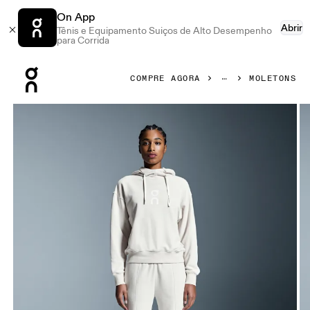
On App
Abrir
Tênis e Equipamento Suiços de Alto Desempenho
para Corrida
Press Escape to close navigation
COMPRE AGORA
MOLETONS
Galeria de produtos: item 1 de 5 On Club Hoodie Silver Fem