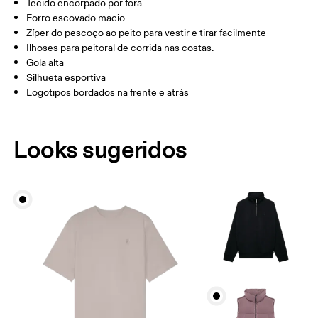
Tecido encorpado por fora
Arraste na horizontal para ver mais
Forro escovado macio
Zíper do pescoço ao peito para vestir e tirar facilmente
Ilhoses para peitoral de corrida nas costas.
Gola alta
Como medir
Silhueta esportiva
Logotipos bordados na frente e atrás
Looks sugeridos