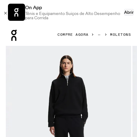
On App
Abrir
Tênis e Equipamento Suiços de Alto Desempenho
para Corrida
Press Escape to close navigation
COMPRE AGORA
MOLETONS
Galeria de produtos: item 1 de 8 On Club Collective 1/4 Zip