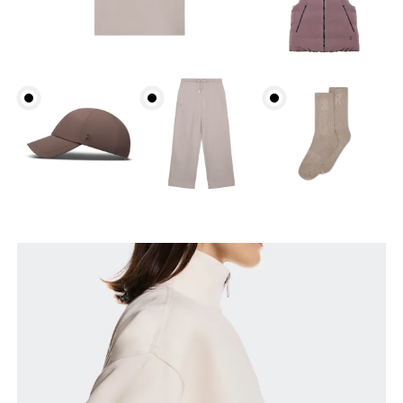
Busto
Meça a parte mais larga ao longo dos pontos do
busto, mantendo a fita métrica na horizontal.
Cintura
Meça ao redor da parte mais estreita da cintura.
Quadril
Meça ao redor da parte mais larga do quadril.