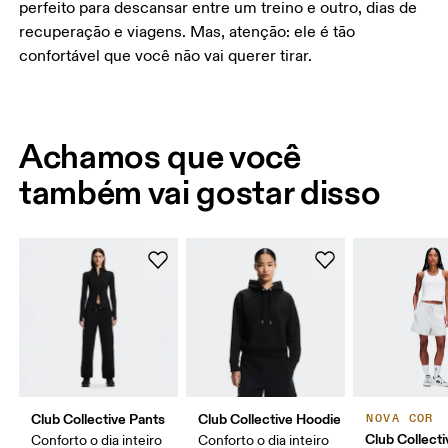
perfeito para descansar entre um treino e outro, dias de
recuperação e viagens. Mas, atenção: ele é tão
confortável que você não vai querer tirar.
Achamos que você
também vai gostar disso
Club Collective Pants
Club Collective Hoodie
NOVA COR
Club Collect
Conforto o dia inteiro
Conforto o dia inteiro