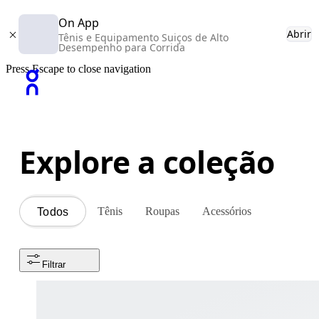
On App
Abrir
Tênis e Equipamento Suiços de Alto
Desempenho para Corrida
Press Escape to close navigation
Explore a coleção
Tênis
Roupas
Acessórios
Todos
Filtrar