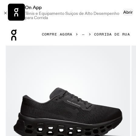
On App
Abrir
Tênis e Equipamento Suiços de Alto Desempenho
para Corrida
Press Escape to close navigation
COMPRE AGORA
CORRIDA DE RUA
Galeria de produtos: item 1 de 6 On Cloudmonster 3 Black &