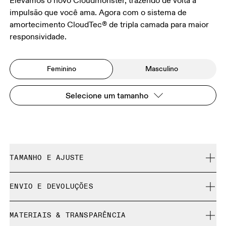
Elevamos o novo Cloudmonster, trazendo de volta a
impulsão que você ama. Agora com o sistema de
amortecimento CloudTec® de tripla camada para maior
responsividade.
Feminino
Masculino
Selecione um tamanho
TAMANHO E AJUSTE
Regular. Fiel ao tamanho.
ENVIO E DEVOLUÇÕES
Frete grátis em todos os pedidos acima de 35 €
Guia de tamanhos - Tênis femininos
MATERIAIS & TRANSPARÊNCIA
Devolução gratuita por 30 dias