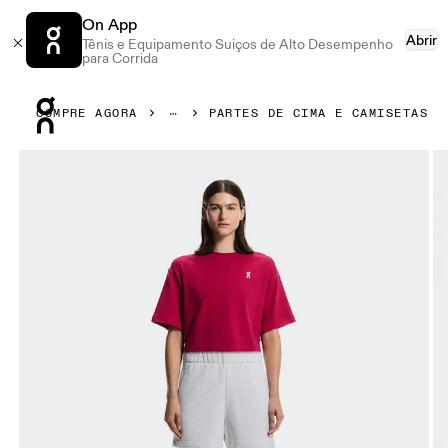
On App
Abrir
Tênis e Equipamento Suiços de Alto Desempenho
para Corrida
Press Escape to close navigation
COMPRE AGORA
PARTES DE CIMA E CAMISETAS
Galeria de produtos: item 1 de 7 On Club Boxy-T Grenadine 