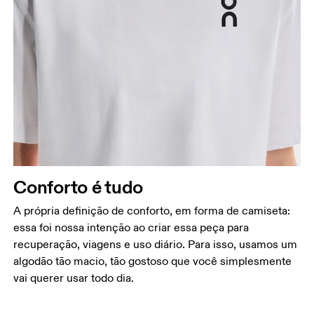
Busto
Meça a parte mais larga ao longo dos pontos do
busto, mantendo a fita métrica na horizontal.
Cintura
Meça ao redor da parte mais estreita da cintura.
Quadril
Conforto é tudo
Meça ao redor da parte mais larga do quadril.
A própria definição de conforto, em forma de camiseta:
essa foi nossa intenção ao criar essa peça para
recuperação, viagens e uso diário. Para isso, usamos um
algodão tão macio, tão gostoso que você simplesmente
vai querer usar todo dia.