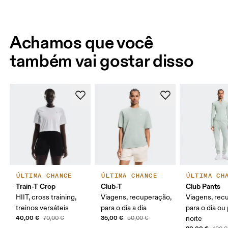
Achamos que você
também vai gostar disso
ÚLTIMA CHANCE
ÚLTIMA CHANCE
ÚLTIMA CH
Train-T Crop
Club-T
Club Pants
HIIT, cross training,
Viagens, recuperação,
Viagens, rec
treinos versáteis
para o dia a dia
para o dia ou 
40,00 €
35,00 €
70,00 €
50,00 €
noite