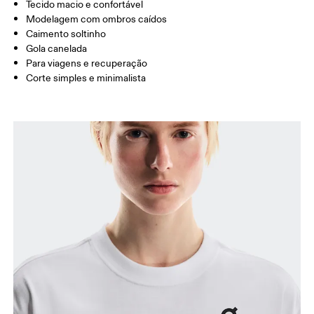
Arraste na horizontal para ver mais
Tecido macio e confortável
Modelagem com ombros caídos
Caimento soltinho
Gola canelada
Como medir
Para viagens e recuperação
Corte simples e minimalista