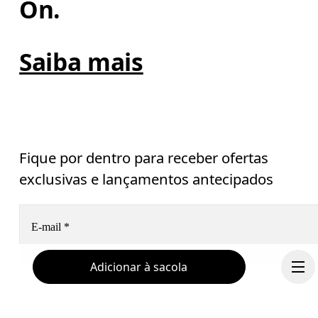
On.
Saiba mais
Fique por dentro para receber ofertas
exclusivas e lançamentos antecipados
E-mail
*
Adicionar à sacola
Receba conteúdo personalizado nas suas plataformas de míd
digital, baseado em suas interações com a On.
Leia mais