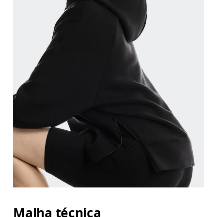
Busto
Meça a parte mais larga ao longo dos pontos do b
Cintura
Meça ao redor da parte mais estreita da cintura.
Quadril
Meça ao redor da parte mais larga do quadril.
Malha técnica