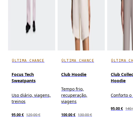
ÚLTIMA CHANCE
ÚLTIMA CHANCE
ÚLTIMA C
Focus Tech
Club Hoodie
Club Colle
Sweatpants
Hoodie
Tempo frio,
Uso diário, viagens,
recuperação,
Conforto o 
treinos
viagens
95,00 €
140,
95,00 €
120,00 €
100,00 €
130,00 €