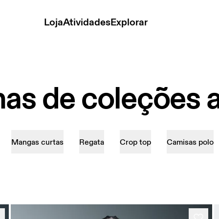
Loja
Atividades
Explorar
as de coleções a
Mangas curtas
Regata
Crop top
Camisas polo