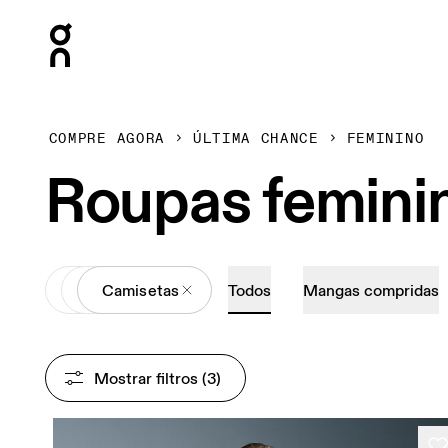
Press Escape to close navigation
COMPRE AGORA
ÚLTIMA CHANCE
FEMININO
Roupas feminin
All
Roupas
Camisetas
Todos
Mangas compridas
Mostrar filtros
 (3)