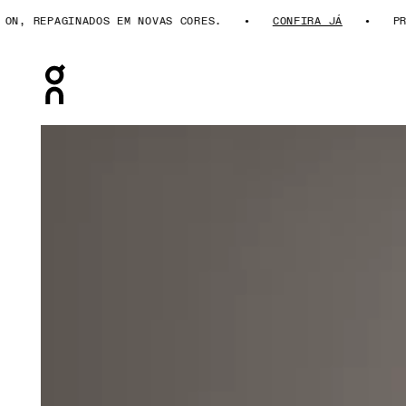
N, REPAGINADOS EM NOVAS CORES.
CONFIRA JÁ
PRES
Press Escape to close navigation
Galeria de produtos: item 1 de 5 On Court Long-T Black 