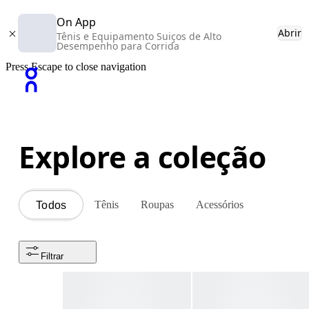
On App
Abrir
Tênis e Equipamento Suiços de Alto
Desempenho para Corrida
Press Escape to close navigation
Explore a coleção
Tênis
Roupas
Acessórios
Todos
Filtrar