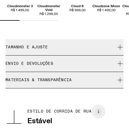
Cloudmonster 3
Cloudmonster
Cloud 6
Cloudzone Moon
Clo
Void
R$ 1.499,00
R$ 999,00
R$ 1.499,00
R$ 1.299,00
R
TAMANHO E AJUSTE
Regular. Fiel ao tamanho.
ENVIO E DEVOLUÇÕES
Entrega gratuita
Guia de tamanhos | Tênis masculinos
MATERIAIS & TRANSPARÊNCIA
Devolução gratuita por 30 dias
Produtos e cores de edição limitada e peças da coleção
Materiais
GUIA DE TAMANHOS | TÊNIS MASCULINOS
anterior não podem ser trocados, mas você pode
BR
37
38
Recycled Polyester
devolvê-los e receber um reembolso
País de origem
EU
40
40.5
ESTILO DE CORRIDA DE RUA
Vietnã
Estável
JP
25
25.5