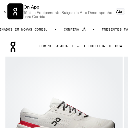
On App
Abrir
Tênis e Equipamento Suiços de Alto Desempenho
para Corrida
OS EM NOVAS CORES.
CONFIRA JÁ
PRESENTES PARA 
Press Escape to close navigation
COMPRE AGORA
CORRIDA DE RUA
Galeria de produtos: item 1 de 6 On Cloudrunner 3 Ivory & 