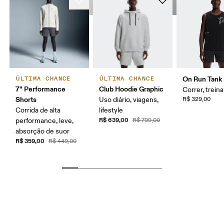
On Run Tank
ÚLTIMA CHANCE
ÚLTIMA CHANCE
7" Performance
Club Hoodie Graphic
Correr, treina
Shorts
Uso diário, viagens,
R$ 329,00
Corrida de alta
lifestyle
R$ 639,00
performance, leve,
R$ 799,00
absorção de suor
R$ 359,00
R$ 449,00