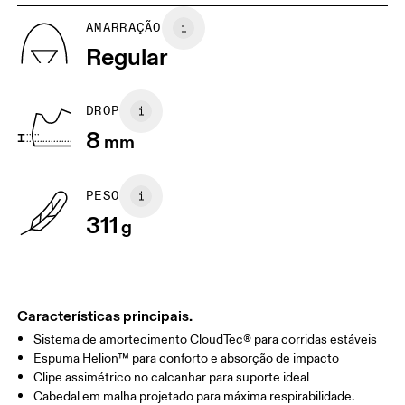
UK
6.5
7
AMARRAÇÃO
Regular
US
7
7.5
DROP
Arraste na horizontal para ver mais
8
mm
PESO
311
g
Características principais.
Sistema de amortecimento CloudTec® para corridas estáveis
Espuma Helion™ para conforto e absorção de impacto
Clipe assimétrico no calcanhar para suporte ideal
Cabedal em malha projetado para máxima respirabilidade.