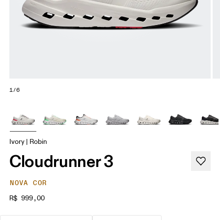
1/6
Ivory | Robin
Cloudrunner 3
NOVA COR
R$ 999,00
A melhor escolha para a maioria dos 
São corridas de 