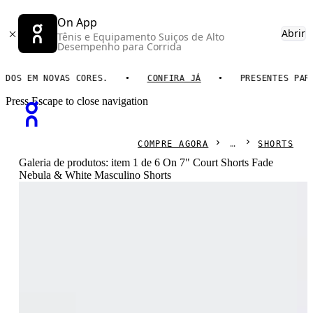
On App
Abrir
Tênis e Equipamento Suiços de Alto
Desempenho para Corrida
S EM NOVAS CORES.
CONFIRA JÁ
PRESENTES PARA EL
Press Escape to close navigation
COMPRE AGORA
SHORTS
Galeria de produtos: item 1 de 6 On 7" Court Shorts Fade
Nebula & White Masculino Shorts