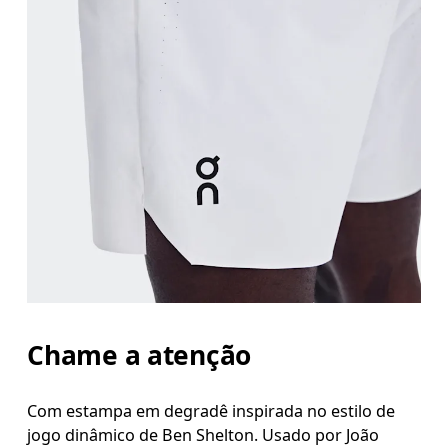
Cintura
Meça ao redor da parte mais estreita da cintura.
Quadril
Meça ao redor da parte mais larga do quadril.
Coxa
Fique em pé, com os pés abertos na largura dos 
Chame a atenção
Entreperna
Fique em pé, com os pés ligeiramente afastados e 
Com estampa em degradê inspirada no estilo de
jogo dinâmico de Ben Shelton. Usado por João