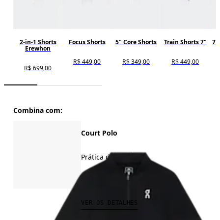
2-in-1 Shorts
Focus Shorts
5" Core Shorts
Train Shorts 7"
7"
Erewhon
R$ 449,00
R$ 349,00
R$ 449,00
R$ 699,00
Combina com:
Court Polo
Prática de tênis
R$ 599,00
VER OS DETALHES