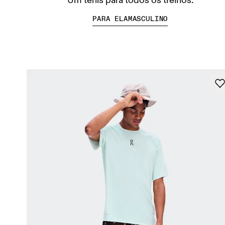
Um tênis para todos os treinos.
PARA ELA
MASCULINO