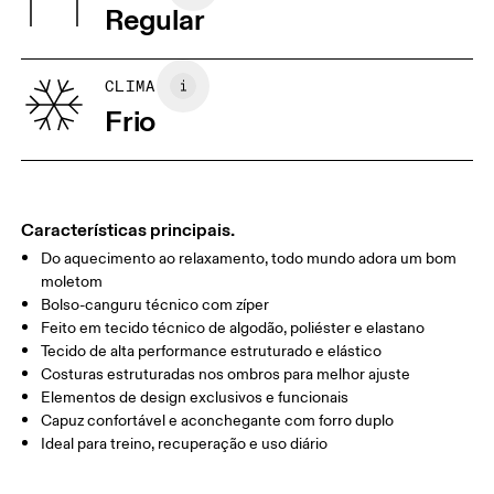
Regular
Vietnã
XS
S
GUIA DE TAMANHOS - VESTUÁRIO MASCULINO
CLIMA
PEITO
90
91 — 96
97 
Frio
CINTURA
75
76 — 82
83
QUADRIL/AN
89
90 — 95
96 
CA
Características principais.
Do aquecimento ao relaxamento, todo mundo adora um bom
Arraste na horizontal para ver mais
moletom
Bolso-canguru técnico com zíper
Feito em tecido técnico de algodão, poliéster e elastano
Tecido de alta performance estruturado e elástico
Como medir
Costuras estruturadas nos ombros para melhor ajuste
Elementos de design exclusivos e funcionais
Capuz confortável e aconchegante com forro duplo
Ideal para treino, recuperação e uso diário