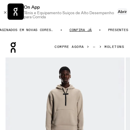
On App
Abrir
Tênis e Equipamento Suiços de Alto Desempenho
para Corrida
INADOS EM NOVAS CORES.
CONFIRA JÁ
PRESENTES P
Press Escape to close navigation
COMPRE AGORA
MOLETONS
Galeria de produtos: item 1 de 7 On Focus Tech Hoodie Des