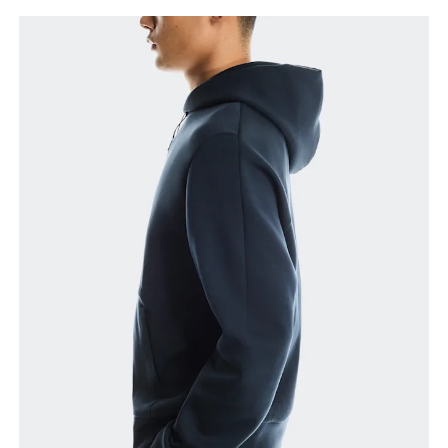
Peito
Meça a parte mais larga ao longo dos pontos do
peito, mantendo a fita métrica na horizontal.
Cintura