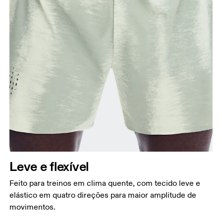
Cintura
Meça ao redor da parte mais estreita da cintura.
Quadril
Meça ao redor da parte mais larga do quadril.
Coxa
Leve e flexível
Fique em pé, com os pés abertos na largura dos
ombros. Meça ao redor da parte mais larga da
Feito para treinos em clima quente, com tecido leve e
coxa.
elástico em quatro direções para maior amplitude de
Entreperna
movimentos.
Fique em pé, com os pés ligeiramente afastados e