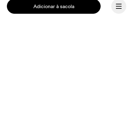
Adicionar à sacola
Continuar
Na On, temos a missão de 
motivar o espírito humano 
por meio do movimento. 
Inspirado por atletas. 
Impulsionado pela 
engenharia suíça. Mova-se 