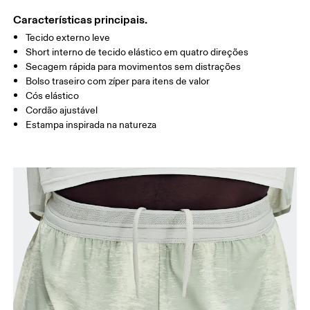
COXA
54.5
56
5
Características principais.
Tecido externo leve
Arraste na horizontal para ver mais
Short interno de tecido elástico em quatro direções
Secagem rápida para movimentos sem distrações
Entreperna (M): 13 cm
Bolso traseiro com zíper para itens de valor
Cós elástico
Cordão ajustável
Como medir
Estampa inspirada na natureza