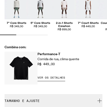
7" Core Shorts
5" Core Shorts
2-in-1 Shorts
7" Court Shorts
Cour
Erewhon
R$ 349,00
R$ 349,00
R$ 449,00
R$ 699,00
R
Combina com:
Performance-T
Corrida de rua, clima quente
R$ 449,00
VER OS DETALHES
TAMANHO E AJUSTE