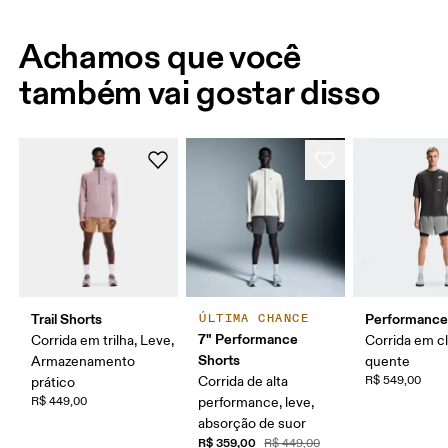
Achamos que você
também vai gostar disso
Trail Shorts
Performance
ÚLTIMA CHANCE
7" Performance
Corrida em trilha, Leve,
Corrida em c
Shorts
Armazenamento
quente
Corrida de alta
R$ 549,00
prático
R$ 449,00
performance, leve,
absorção de suor
R$ 359,00
R$ 449,00