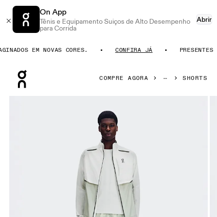
On App
Abrir
Tênis e Equipamento Suiços de Alto Desempenho
para Corrida
NADOS EM NOVAS CORES.
CONFIRA JÁ
PRESENTES PA
Press Escape to close navigation
COMPRE AGORA
SHORTS
Galeria de produtos: item 1 de 7 On Performance Shorts Ter