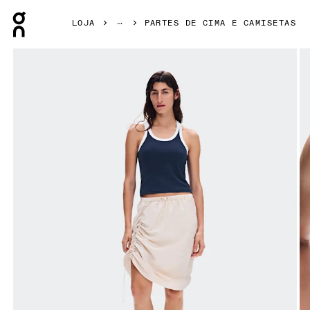
Press Escape to close navigation
LOJA
PARTES DE CIMA E CAMISETAS
Galeria de produtos: item 1 de 6 On All-Day Ribbed Tank Mi