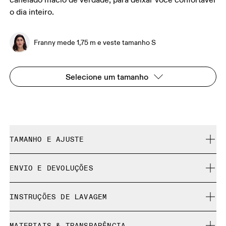
canelado macio de verdade, para deixar você confortável
o dia inteiro.
Franny mede 1,75 m e veste tamanho S
Selecione um tamanho
TAMANHO E AJUSTE
Ajustado. Fiel ao tamanho.
ENVIO E DEVOLUÇÕES
Entrega gratuita
Franny mede 1,75 m e veste tamanho S
INSTRUÇÕES DE LAVAGEM
Devolução gratuita por 30 dias
Produtos e cores de edição limitada e peças da coleção
Lavar na máquina em água fria (ciclo suave)
anterior não podem ser trocados, mas você pode
MATERIAIS & TRANSPARÊNCIA