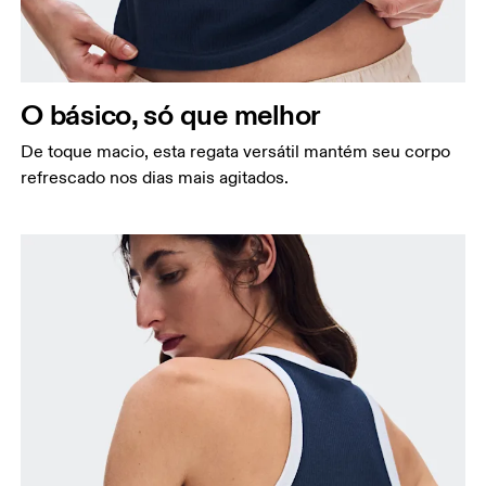
Busto
Meça a parte mais larga ao longo dos pontos do
busto, mantendo a fita métrica na horizontal.
O básico, só que melhor
Cintura
De toque macio, esta regata versátil mantém seu corpo
Meça ao redor da parte mais estreita da cintura.
refrescado nos dias mais agitados.
Quadril
Meça ao redor da parte mais larga do quadril.