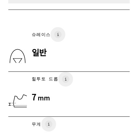
환이 불가능하며 환불만 가능합니다
원산지
JP
25
25.5
베트남
슈레이스
BR
37
38
일반
EU
40
40.5
UK
6.5
7
힐투토 드롭
US
7
7.5
7
mm
가로로 밀어서 더 보기
무게