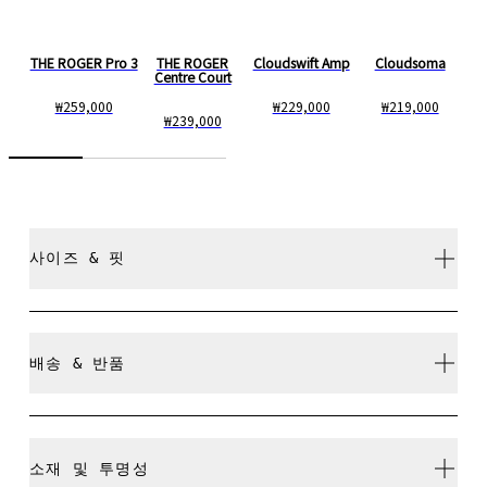
THE ROGER Pro 3
THE ROGER
Cloudswift Amp
Cloudsoma
Centre Court
₩259,000
₩229,000
₩219,000
₩239,000
사이즈 & 핏
정사이즈.
배송 & 반품
모든 주문 무료 배송
사이즈 가이드 - 남성 신발
30일 이내 무료 반품
소재 및 투명성
리미티드 에디션 제품이나 컬러웨이, 지난 시즌 제품은 교