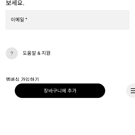
보세요.
이메일
*
구독
도움말 & 지원
계속하면 On 개인정보 처리방침에 동의하시게 됩니다. 고객님의 개인 데이터가 On 
AG에 전달되면 이메일을 통해 On 제품 관련 소식과 설문조사를 보내드립니다. 
데이터의 처리와 통계적 분석은 On의 서비스 제공업체인 Sailthru 및 Braze(미국)
에서 이루어집니다. 각 이메일의 구독 해지 링크를 통해 언제든지 구독을 해지하실 
멤버십 가입하기
수 있습니다. 자세한 내용은 
On 그룹 개인정보 처리방침
을 참조하시기 바랍니다.
친구에게 추천하기
장바구니에 추가
기프트카드
On 매장
매장 찾기
공급업체 포털