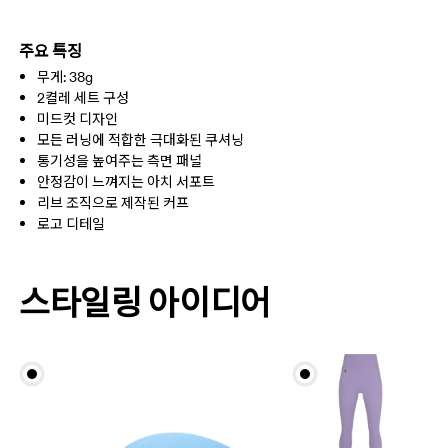
다림질 불가
54% Cotton (Organic) 42% Polyester (Recycled) 4% Elastane
건조기 사용 불가
EU
35 — 38.5
39 — 42.5
43
원산지
주요 특징
무게: 38g
튀르키예
여성(미국)
W 4 — 7.5
W 8 — 10.5
2켤레 세트 구성
미드컷 디자인
남성(미국)
M 7 — 9
M 9.5
모든 러닝에 적합한 극대화된 쿠셔닝
통기성을 높여주는 측면 패널
UK
3 — 5.5
6 — 8.5
9 —
안정감이 느껴지는 아치 서포트
리브 조직으로 제작된 커프
로고 디테일
BR
33 — 36
37 — 40
41
가로로 밀어서 더 보기
스타일링 아이디어