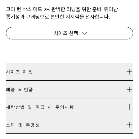
코어 런 삭스 미드 2P. 완벽한 러닝을 위한 준비. 뛰어난
통기성과 쿠셔닝으로 편안한 지지력을 선사합니다.
사이즈 선택
사이즈 & 핏
정사이즈.
배송 & 반품
모든 주문 무료 배송
사이즈 가이드 - 유니섹스 양말
세탁방법 및 취급 시 주의사항
30일 이내 무료 반품
리미티드 에디션 제품이나 컬러웨이, 지난 시즌 제품은 교환이
세탁기에 넣어 찬물 세탁
불가능하며 환불만 가능합니다
소재 및 투명성
XS
S
표백 불가
드라이클리닝 불가
사이즈 가이드 - 유니섹스 양말
소재
JP
22 — 24.5
25 — 27
28