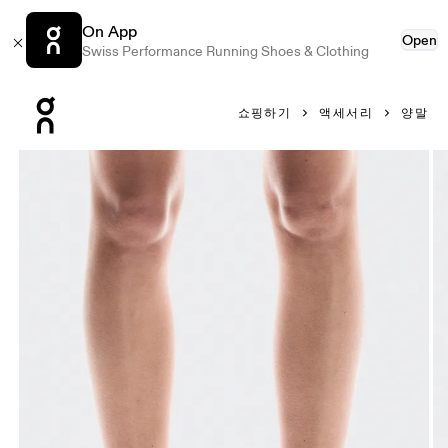
On App
Open
Swiss Performance Running Shoes & Clothing
Press Escape to close navigation
쇼핑하기
액세서리
양말
제품 갤러리 항목 1/3 On Core Run Sock Mid 2P White 유