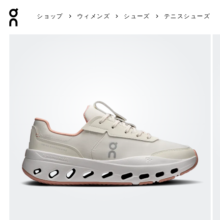
Press Escape to close navigation
ショップ
ウィメンズ
シューズ
テニスシューズ
製品画像 6枚中1枚目 On THE ROGER Wildcard Dew & 