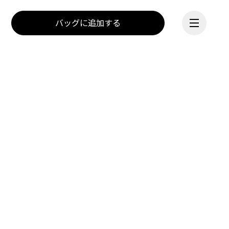
バッグに追加する
Onのミッションは、動くこ
とを通じて人の心に火を灯
続ける
すこと。インスピレーショ
ンの源はアスリートたち。
夢を現実にするスイスの技
術。一緒に動こう、そして
夢を見続けよう。Dream 
On.