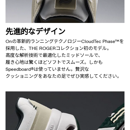
先進的な​デザイン
Onの​革新的ランニングテクノロジーCloudTec Phase™を​
採用した、​THE ROGERコレクション初の​モデル。​
高度な​解析技術で​最適化した​ミッドソールで、​
履き心地は​驚く​ほど​ソフトで​スムーズ。​しかも​
Speedboard®は​使っていません。​贅沢な​
クッショニングを​あなたの足で​ぜひ実感してください。