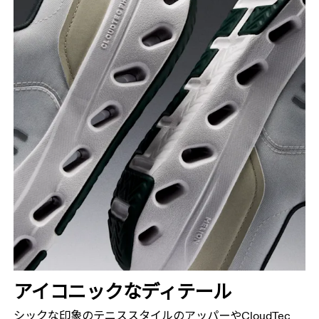
アイコニックな​ディテール
シックな​印象の​テニススタイルの​アッパーや​CloudTec