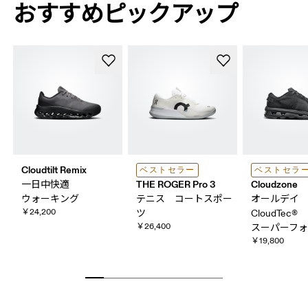
おすすめピックアップ
Cloudtilt Remix
ベストセラー
ベストセラ
THE ROGER Pro 3
Cloudzone
一日​中快適
ウォーキング
テニス コートスポー
オールデ
￥24,200
ツ
CloudTec® 
￥26,400
スーパーフ
￥19,800