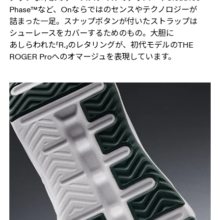
Phase™など、​Onならではの​センスや​テクノロジーが​
詰まった​一足。​スナップボタンが​付いた​ストラップは​
シューレースを​カバーする​ための​もの。​大胆に​
あしらわれた​「R.」の​レタリングが、​初代モデルの​THE
ROGER Proへの​オマージュを​表現しています。