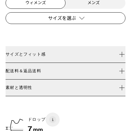
ウィメンズ
メンズ
サイズを選ぶ
サイズと​フィット感
表記通りのサイズ.
配送料＆返品送料
ご購入後30日以内未使用なら返品可能
サイズガイド - ウィメンズシューズ
素材と​透明性
配送料無料
限定エディションおよびラストチャンスの対象製品は交
素材
サイズガイド - ウィメンズシューズ
換できませんが、返品は可能です
JP
22
22.5
Recycled Polyester
原産国
BR
33
34
ドロップ
ベトナム
7
mm
EU
36
36.5