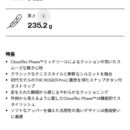
US
5
5.5
重さ
235.2
g
UK
3
3.5
横方向にスクロールするとさらに表示できます
特長
CloudTec Phase™ミッドソールによるクッションの効いたス
ムーズな履き心地
クラシックなテニススタイルと斬新なシルエットを融合
初代モデルのTHE ROGER Proに着想を得たスナップボタン付
きストラップ
足を入れた瞬間から感じるやわらかなクッショニング
外側から見えるように配したCloudTec Phase™は機能的でス
タイリッシュ
ソフトなアッパーを備えた汎用性の高いデザインは普段使い
に最適