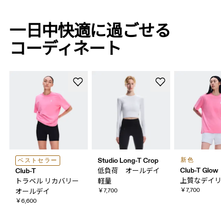
一日​​中快適に​​過ごせる​​
コーディネート
Studio Long-T Crop
新色
ベストセラー
Club-T Glow
Club-T
低負荷 オールデイ
上質な​デイ
トラベル リカバリー
軽量
￥7,700
￥7,700
オールデイ
￥6,600