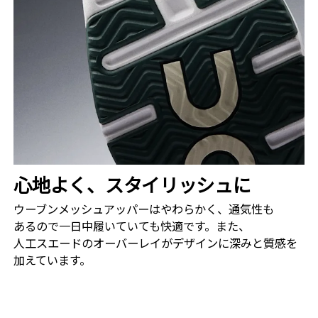
心地よく、​スタイリッシュに
ウーブンメッシュアッパーは​やわらかく、​通気性も​
あるので​一日​中履いていても​快適です。​また、​
人工スエードの​オーバーレイが​デザインに​深みと​質感を​
加えています。