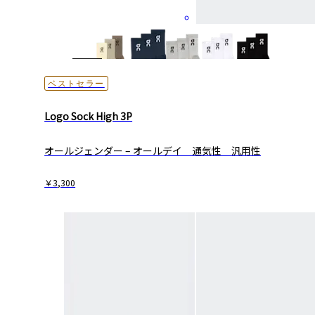
ベストセラー
Logo Sock High 3P
オールジェンダー – オールデイ ​通気性 ​汎用性
￥3,300