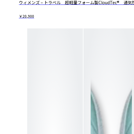
ウィメンズ – トラベル 超軽量フォーム製CloudTec® ​通気
￥20,900