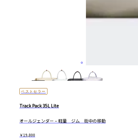
ベストセラー
Track Pack 35L Lite
オールジェンダー – 軽量 ジム 街中の​移動
￥19,800