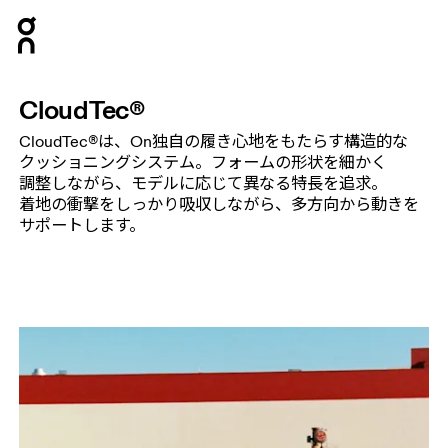
Press Escape to close navigation
CloudTec®
CloudTec®は、​On独自の​履き心地を​もたらす構造的な​
クッショニングシステム。​フォームの​形状を​細かく​
調整しながら、​モデルに​応じて​異なる​特長を​追求。​
着地の​衝撃を​しっかり​吸収しながら、​多方​向から​動きを​
サポートします。