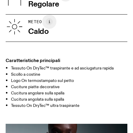
Regolare
Vietnam
XS
S
GUIDA ALLE TAGLIE - ABBIGLIAMENTO UOMO
METEO
TORACE
90
91 — 96
97 
Caldo
GIROVITA
75
76 — 82
83
FIANCHI
89
90 — 95
96 
Caratteristiche principali
Tessuto On DryTec™ traspirante e ad asciugatura rapida
Scorri in orizzontale per visualizzare la tabella
Scollo a costine
Logo On termostampato sul petto
Cuciture piatte decorative
Come prendere le misure
Cucitura angolare sulla spalla
Cucitura angolata sulla spalla
Tessuto On DryTec™ ultra traspirante