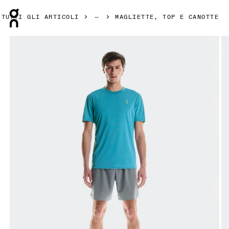
Press Escape to close navigation
TUTTI GLI ARTICOLI
MAGLIETTE, TOP E CANOTTE
Prodotto numero 1 di 6 della galleria On Train-T Niagara Uom