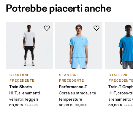
Potrebbe piacerti anche
STAGIONE
STAGIONE
STAGIONE
PRECEDENTE
PRECEDENTE
PRECEDENT
Train Shorts
Performance-T
Train-T Grap
HIIT, allenamenti
Corsa su strada, alte
HIIT, cross-tr
versatili, leggeri
temperature
allenamento v
60,00 €
60,00 €
60,00 €
90,00 €
80,00 €
80,0