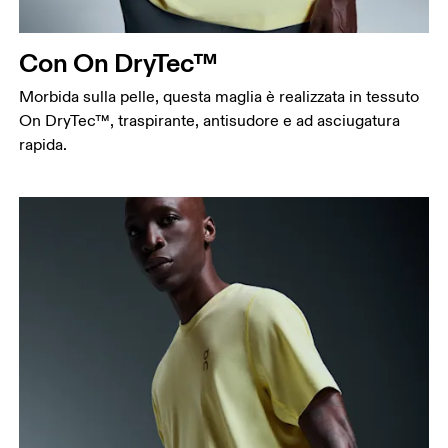
Misura il girovita nel punto più stretto (in genere
dove il corpo si piega lateralmente).
Con On DryTec™
Fianchi
Misura la parte più ampia dei fianchi da un estremo
Morbida sulla pelle, questa maglia è realizzata in tessuto
all’altro.
On DryTec™, traspirante, antisudore e ad asciugatura
rapida.