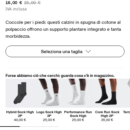
16,00 €
25,00 €
IVA inclusa
Coccole per i piedi: questi calzini in spugna di cotone al
polpaccio offrono un supporto plantare integrato e tanta
morbidezza.
Seleziona una taglia
Forse abbiamo ciò che cerchi: guarda cosa c'è in magazzino.
Hybrid Sock High
Logo Sock High
Performance Run
Core Run Sock
Ter
2P
3P
Sock High
High 2P
40,00 €
25,00 €
25,00 €
35,00 €