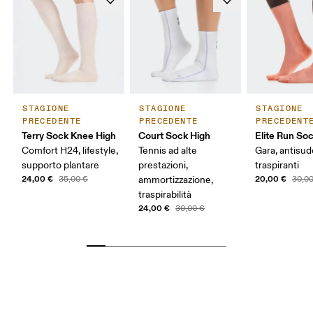
STAGIONE
STAGIONE
STAGIONE
PRECEDENTE
PRECEDENTE
PRECEDENT
Terry Sock Knee High
Court Sock High
Elite Run So
Comfort H24, lifestyle,
Tennis ad alte
Gara, antisud
supporto plantare
prestazioni,
traspiranti
24,00 €
20,00 €
35,00 €
ammortizzazione,
30,0
traspirabilità
24,00 €
30,00 €