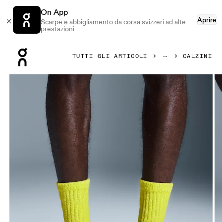
On App
Aprire
Scarpe e abbigliamento da corsa svizzeri ad alte
prestazioni
Press Escape to close navigation
TUTTI GLI ARTICOLI
CALZINI
Prodotto numero 1 di 3 della galleria On Terry Sock High Lim