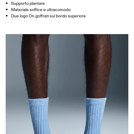
Supporto plantare
JP
22 — 24.5
25 — 27
28
Materiale soffice e ultracomodo
Due logo On goffrati sul bordo superiore
BR
33 — 36
37 — 40
41
Scorri in orizzontale per visualizzare la tabella