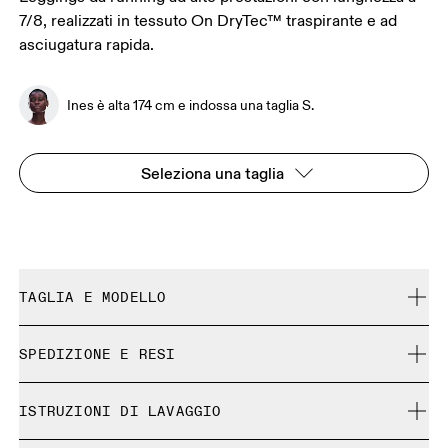
7/8, realizzati in tessuto On DryTec™ traspirante e ad
asciugatura rapida.
Ines è alta 174 cm e indossa una taglia S.
Seleziona una taglia
TAGLIA E MODELLO
Aderente. Fedele alla taglia.
SPEDIZIONE E RESI
Spedizione gratuita su tutti gli ordini a partire da 35 €
Ines è alta 174 cm e indossa una taglia S.
ISTRUZIONI DI LAVAGGIO
Reso gratuito esteso a 30 giorni
I prodotti e le colorazioni in edizione limitata e gli articoli