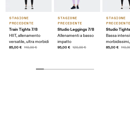
STAGIONE
STAGIONE
STAGIONE
PRECEDENTE
PRECEDENTE
PRECEDENT
Train Tights 7/8
Studio Leggings 7/8
Studio Tight
HIIT, allenamento
Allenamenti a basso
Bassa intensi
versatile, ultra morbidi
impatto
morbidissimi,
85,00 €
95,00 €
85,00 €
110,00 €
120,00 €
110,0