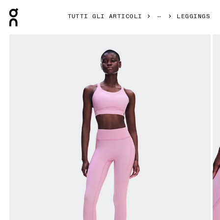
Press Escape to close navigation
TUTTI GLI ARTICOLI
LEGGINGS
Prodotto numero 1 di 8 della galleria On Performance Tight