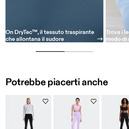
On DryTec™, il tessuto traspirante
Trova i l
che allontana il sudore
modo di 
Potrebbe piacerti anche