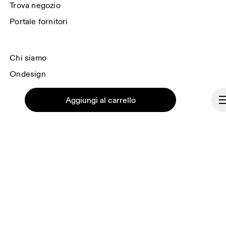
consulta 
l'Informativa sulla privacy di On Group
.
Trova negozio
Portale fornitori
Chi siamo
Ondesign
Lavora con noi
Aggiungi al carrello
Investitori
Stampa e media
Programma di affiliazione
Backstage
Continua
Italia