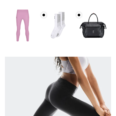
Girovita
Misura il girovita nel punto più stretto (in genere
dove il corpo si piega lateralmente).
Fianchi
Misura la parte più ampia dei fianchi da un estremo
all’altro.
Giro coscia
Stai in piedi a gambe leggermente divaricate.
Misura la parte più ampia della coscia.
Interno gamba
Stai in piedi a gambe tese e leggermente
divaricate. Misura la parte interna della gamba, dal
cavallo fino alla caviglia.