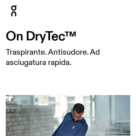
Press Escape to close navigation
On DryTec™
Traspirante. Antisudore. Ad
asciugatura rapida.