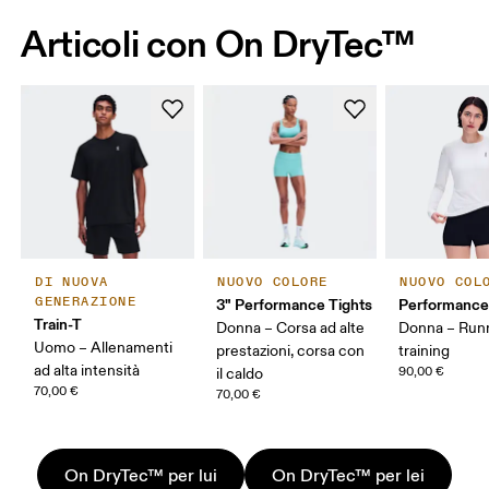
Articoli con On DryTec™
DI NUOVA
NUOVO COLORE
NUOVO COL
GENERAZIONE
3" Performance Tights
Performance
Train-T
Donna – Corsa ad alte
Donna – Runn
Uomo – Allenamenti
prestazioni, corsa con
training
ad alta intensità
90,00 €
il caldo
70,00 €
70,00 €
On DryTec™ per lui
On DryTec™ per lei